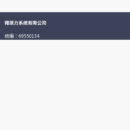
釋原力系統有限公司
統編：69550134
調校噴射引擎 噴油, 點火 不再遙不可及!
透過藍芽裝置連結智慧型手機, 一般使用者即可輕鬆調整噴
射電腦噴油及點火曲線, 不再受制店家缺乏噴射系統專業調
校能力。
日益嚴苛的噪音、排汙及油耗法規，嚴重限制了原有引擎的
性能輸出表現，並且不恰當引擎的改裝縮短了引擎使用壽
命，並且造成高油耗、高汙染及高噪音。
適切的引擎改裝及搭配整體電腦系統最佳化調整，不僅可滿
足人類對更高性能的追求，亦能提升燃油經濟性、降低汙染
及減少噪音等友善環境。